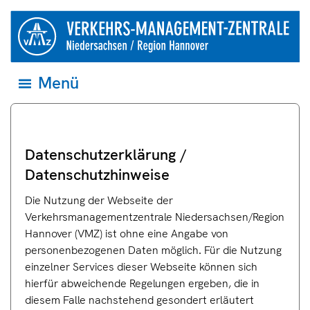
Springe direkt zum Inhalt
zur
Startseite
der
Verkehrsmanagementzentrale
Niedersachsen
Menü
Menü
und
öffnen
Region
und
Hannover
zum
ersten
Eintrag
springen
Datenschutzerklärung /
Datenschutzhinweise
Die Nutzung der Webseite der
Verkehrsmanagementzentrale Niedersachsen/Region
Hannover (VMZ) ist ohne eine Angabe von
personenbezogenen Daten möglich. Für die Nutzung
einzelner Services dieser Webseite können sich
hierfür abweichende Regelungen ergeben, die in
diesem Falle nachstehend gesondert erläutert