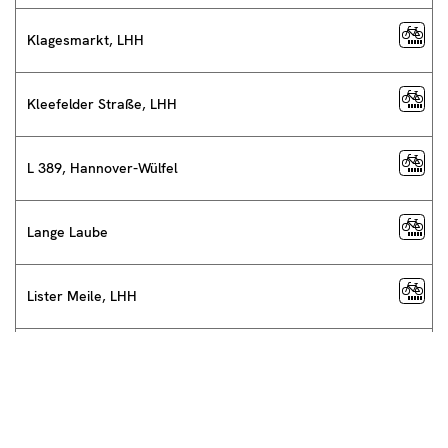
Klagesmarkt, LHH
Kleefelder Straße, LHH
L 389, Hannover-Wülfel
Lange Laube
Lister Meile, LHH
Rudolf-von-Bennigsen-Ufer Ost, LHH
Rudolf-von-Bennigsen-Ufer West, LHH