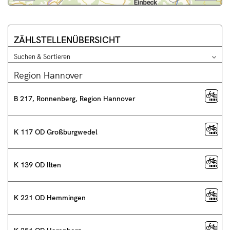
Legende
und
weitere
Informationen
ZÄHLSTELLENÜBERSICHT
anzeigen
Suchen & Sortieren
Opti
t
Die
für
Region Hannover
Liste
Such
&
kann
Sort
man
B 217, Ronnenberg, Region Hannover
schl
mit
Cursor
auf
K 117 OD Großburgwedel
und
ab
durchblättern
K 139 OD Ilten
K 221 OD Hemmingen