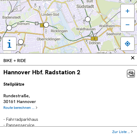
Tastaturbedienung,
Legende
und
In
BIKE + RIDE
weitere
sc
Informationen
Hannover Hbf. Radstation 2
anzeigen
Stellplätze
Rundestraße
,
30161
Hannover
Route berechnen ...
- Fahrradparkhaus
- Pannenservice
- Waschanlage
Zur Liste …