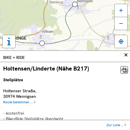
Tastaturbedienung,
Legende
und
In
BIKE + RIDE
weitere
sc
Informationen
Holtensen/Linderte (Nähe B217)
anzeigen
Stellplätze
Holtenser Straße
,
30974
Wennigsen
Route berechnen ...
- kostenfrei
- Bike+Ride Stellplätze überdacht
- kein örtlicher Busanschluss
Zur Liste …