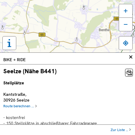
Tastaturbedienung,
Legende
und
In
BIKE + RIDE
weitere
sc
Informationen
Seelze (Nähe B441)
anzeigen
Stellplätze
Kantstraße
,
30926
Seelze
Route berechnen ...
- kostenfrei
- 150 Stellplätze in abschließbarer Fahrradgarage
- 64 Bike+Ride Stellplätze
Zur Liste …